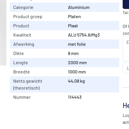
Categorie
Aluminium
Tel
Product groep
Platen
Product
Plaat
Of 
co
Kwaliteit
ALU 5754 AlMg3
Afwerking
met folie
Dikte
8 mm
Lengte
2000 mm
Breedte
1000 mm
Netto gewicht
44,08 kg
(theoretisch)
Nummer
114443
He
Log
act