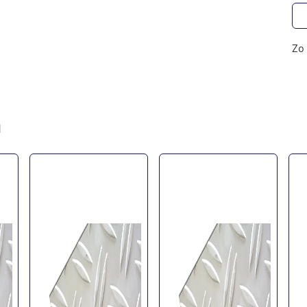
Zo 
n