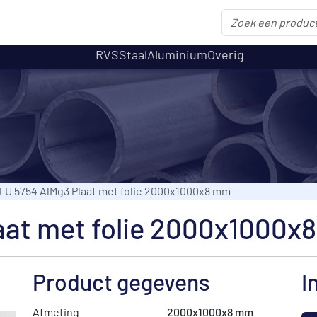
RVS
Staal
Aluminium
Overig
LU 5754 AlMg3 Plaat met folie 2000x1000x8 mm
aat met folie 2000x1000x
Product gegevens
I
Afmeting
2000x1000x8 mm