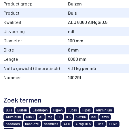
Product groep
Buizen
Product
Buis
Kwaliteit
ALU 6060 AlMgSi0.5
Uitvoering
ndl
Diameter
100 mm
Dikte
8 mm
Lengte
6000 mm
Netto gewicht (theoretisch)
4,11 kg per mtr
Nummer
130291
Zoek termen
Buis
Buizen
Leidingen
Pijpen
Tubes
Pipes
Aluminium
Aluminum
6060
Al
Mg
Si
0.5
3.3206
ndl
smls
naadloos
naadloze
seamless
ALU
AlMgSi0.5
Tube
100x8