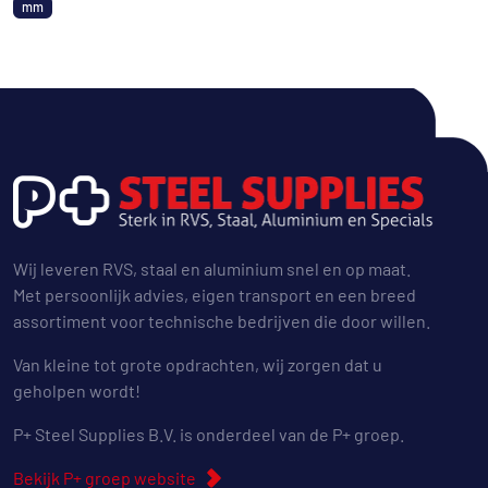
mm
Wij leveren RVS, staal en aluminium snel en op maat.
Met persoonlijk advies, eigen transport en een breed
assortiment voor technische bedrijven die door willen.
Van kleine tot grote opdrachten, wij zorgen dat u
geholpen wordt!
P+ Steel Supplies B.V. is onderdeel van de P+ groep.
Bekijk P+ groep website