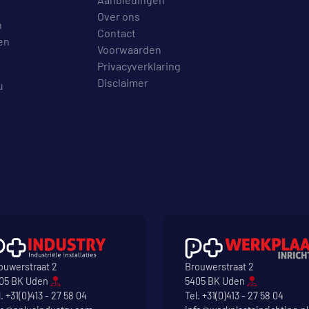
Over ons
n
Contact
en
Voorwaarden
Privacyverklaring
Disclaimer
u
ouwerstraat 2
Brouwerstraat 2
05 BK Uden
5405 BK Uden
l.
+31(0)413 - 27 58 04
Tel.
+31(0)413 - 27 58 04