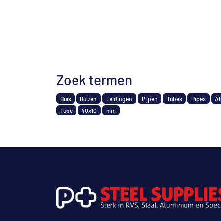
Zoek termen
Buis
Buizen
Leidingen
Pijpen
Tubes
Pipes
Al
Tube
40x10
mm