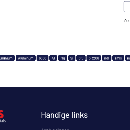
Zo 
uminium
Aluminum
6060
Al
Mg
Si
0.5
3.3206
ndl
smls
n
Handige links
Aanbiedingen