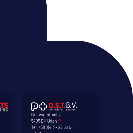
Brouwerstraat 2
5405 BK Uden
Tel.
+31(0)413 - 27 58 04