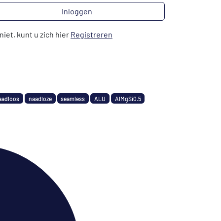
Inloggen
niet, kunt u zich hier
Registreren
aadloos
naadloze
seamless
ALU
AlMgSi0.5