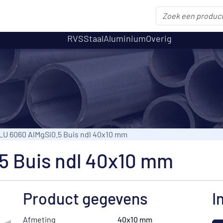
RVS
Staal
Aluminium
Overig
LU 6060 AlMgSi0.5 Buis ndl 40x10 mm
5 Buis ndl 40x10 mm
Product gegevens
I
Afmeting
40x10 mm