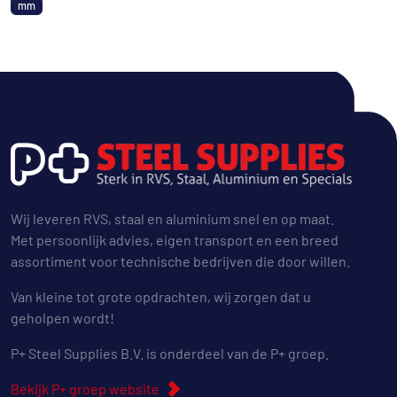
mm
Wij leveren RVS, staal en aluminium snel en op maat.
Met persoonlijk advies, eigen transport en een breed
assortiment voor technische bedrijven die door willen.
Van kleine tot grote opdrachten, wij zorgen dat u
geholpen wordt!
P+ Steel Supplies B.V. is onderdeel van de P+ groep.
Bekijk P+ groep website