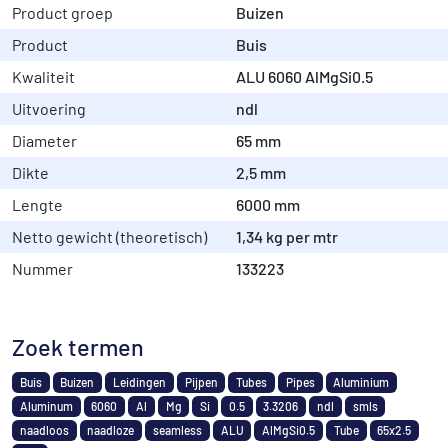
Product groep
Buizen
Product
Buis
Kwaliteit
ALU 6060 AlMgSi0.5
Uitvoering
ndl
Diameter
65 mm
Dikte
2,5 mm
Lengte
6000 mm
Netto gewicht (theoretisch)
1,34 kg per mtr
Nummer
133223
Zoek termen
Buis
Buizen
Leidingen
Pijpen
Tubes
Pipes
Aluminium
Aluminum
6060
Al
Mg
Si
0.5
3.3206
ndl
smls
naadloos
naadloze
seamless
ALU
AlMgSi0.5
Tube
65x2.5