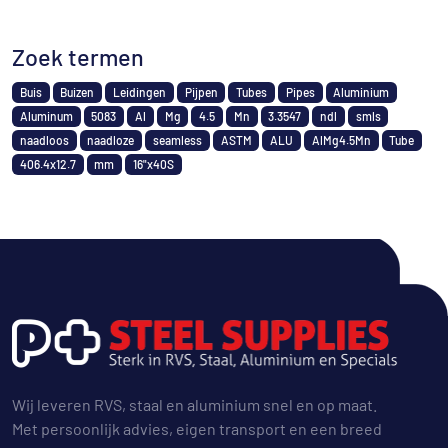
Zoek termen
Buis
Buizen
Leidingen
Pijpen
Tubes
Pipes
Aluminium
Aluminum
5083
Al
Mg
4.5
Mn
3.3547
ndl
smls
naadloos
naadloze
seamless
ASTM
ALU
AlMg4.5Mn
Tube
406.4x12.7
mm
16"x40S
Wij leveren RVS, staal en aluminium snel en op maat.
Met persoonlijk advies, eigen transport en een breed