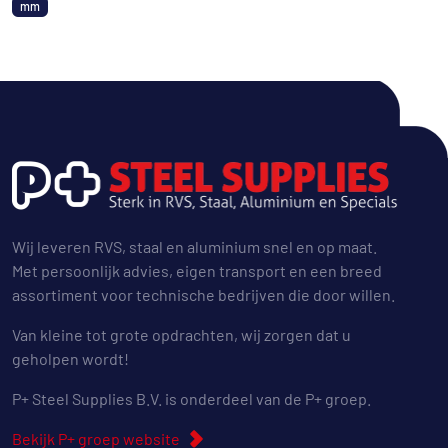
mm
Wij leveren RVS, staal en aluminium snel en op maat.
Met persoonlijk advies, eigen transport en een breed
assortiment voor technische bedrijven die door willen.
Van kleine tot grote opdrachten, wij zorgen dat u
geholpen wordt!
P+ Steel Supplies B.V. is onderdeel van de P+ groep.
Bekijk P+ groep website