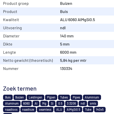
Product groep
Buizen
Product
Buis
Kwaliteit
ALU 6060 AlMgSi0.5
Uitvoering
ndl
Diameter
140 mm
Dikte
5 mm
Lengte
6000 mm
Netto gewicht (theoretisch)
5,84 kg per mtr
Nummer
130334
Zoek termen
Buis
Buizen
Leidingen
Pijpen
Tubes
Pipes
Aluminium
Aluminum
6060
Al
Mg
Si
0.5
3.3206
ndl
smls
naadloos
naadloze
seamless
ALU
AlMgSi0.5
Tube
140x5