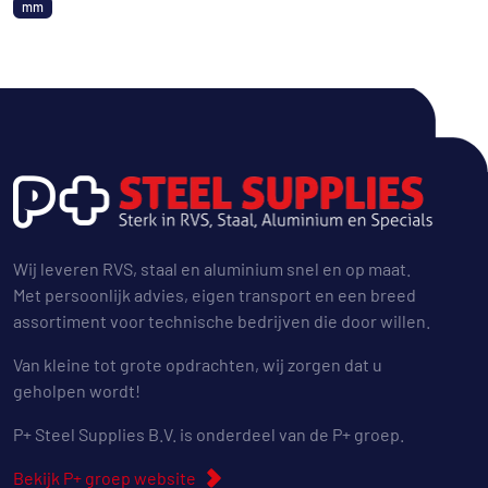
mm
Wij leveren RVS, staal en aluminium snel en op maat.
Met persoonlijk advies, eigen transport en een breed
assortiment voor technische bedrijven die door willen.
Van kleine tot grote opdrachten, wij zorgen dat u
geholpen wordt!
P+ Steel Supplies B.V. is onderdeel van de P+ groep.
Bekijk P+ groep website