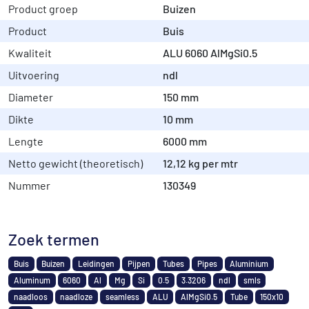
Product groep
Buizen
Product
Buis
Kwaliteit
ALU 6060 AlMgSi0.5
Uitvoering
ndl
Diameter
150 mm
Dikte
10 mm
Lengte
6000 mm
Netto gewicht (theoretisch)
12,12 kg per mtr
Nummer
130349
Zoek termen
Buis
Buizen
Leidingen
Pijpen
Tubes
Pipes
Aluminium
Aluminum
6060
Al
Mg
Si
0.5
3.3206
ndl
smls
naadloos
naadloze
seamless
ALU
AlMgSi0.5
Tube
150x10