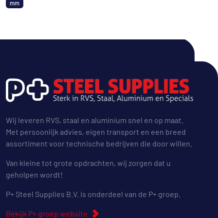
mm
Wij leveren RVS, staal en aluminium snel en op maat.
Met persoonlijk advies, eigen transport en een breed
assortiment voor technische bedrijven die door willen.
Van kleine tot grote opdrachten, wij zorgen dat u
geholpen wordt!
P+ Steel Supplies B.V. is onderdeel van de P+ groep.
Bekijk P+ groep website