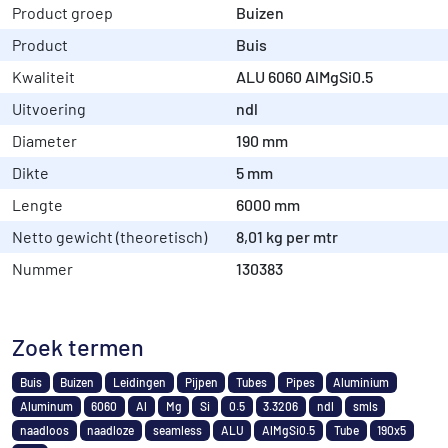
Product groep
Buizen
Product
Buis
Kwaliteit
ALU 6060 AlMgSi0.5
Uitvoering
ndl
Diameter
190 mm
Dikte
5 mm
Lengte
6000 mm
Netto gewicht (theoretisch)
8,01 kg per mtr
Nummer
130383
Zoek termen
Buis
Buizen
Leidingen
Pijpen
Tubes
Pipes
Aluminium
Aluminum
6060
Al
Mg
Si
0.5
3.3206
ndl
smls
naadloos
naadloze
seamless
ALU
AlMgSi0.5
Tube
190x5