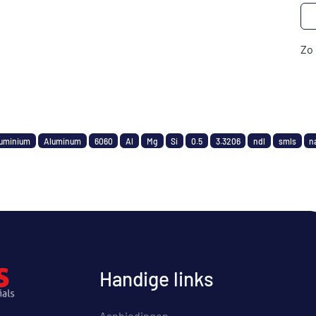
Zo 
uminium
Aluminum
6060
Al
Mg
Si
0.5
3.3206
ndl
smls
n
Handige links
Aanbiedingen