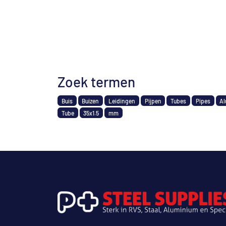
Zoek termen
Buis
Buizen
Leidingen
Pijpen
Tubes
Pipes
Al
Tube
35x1.5
mm