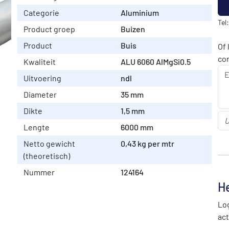
Categorie
Aluminium
Tel
Product groep
Buizen
Product
Buis
Of 
co
Kwaliteit
ALU 6060 AlMgSi0.5
Uitvoering
ndl
Diameter
35 mm
Dikte
1,5 mm
Lengte
6000 mm
Netto gewicht
0,43 kg per mtr
(theoretisch)
Nummer
124164
He
Log
act