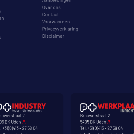
Over ons
n
Contact
en
Voorwaarden
Privacyverklaring
Disclaimer
u
ouwerstraat 2
Brouwerstraat 2
05 BK Uden
5405 BK Uden
l.
+31(0)413 - 27 58 04
Tel.
+31(0)413 - 27 58 04