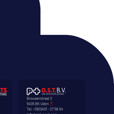
Brouwerstraat 2
5405 BK Uden
Tel.
+31(0)413 - 27 58 04