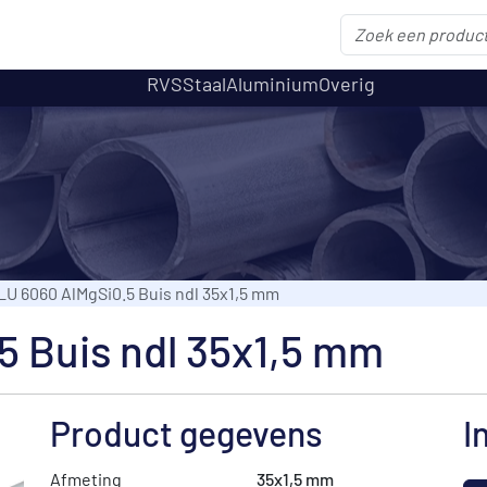
RVS
Staal
Aluminium
Overig
LU 6060 AlMgSi0.5 Buis ndl 35x1,5 mm
5 Buis ndl 35x1,5 mm
Product gegevens
I
Afmeting
35x1,5 mm