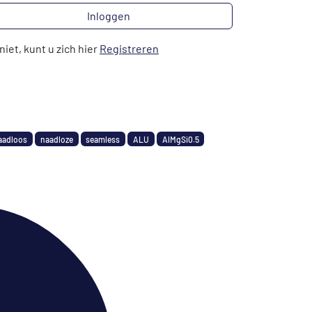
Inloggen
niet, kunt u zich hier
Registreren
aadloos
naadloze
seamless
ALU
AlMgSi0.5