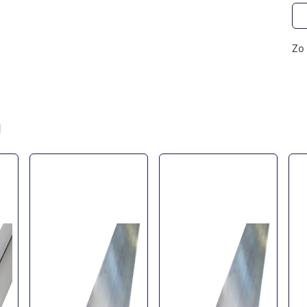
Zo 
n