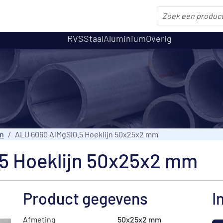
RVS
Staal
Aluminium
Overig
jn
ALU 6060 AlMgSi0.5 Hoeklijn 50x25x2 mm
5 Hoeklijn 50x25x2 mm
Product gegevens
I
Afmeting
50x25x2 mm