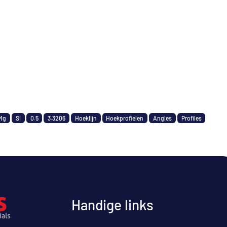
Mg
Si
0.5
3.3206
Hoeklijn
Hoekprofielen
Angles
Profiles
Handige links