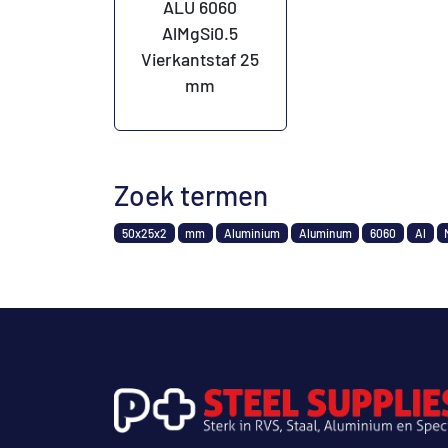
ALU 6060
AlMgSi0.5
Vierkantstaf 25
mm
Zoek termen
50x25x2
mm
Aluminium
Aluminum
6060
Al