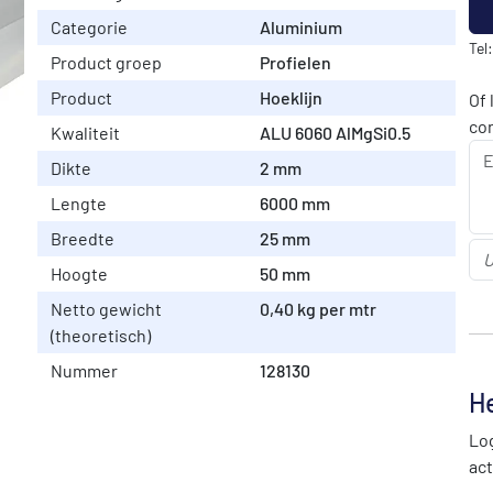
Categorie
Aluminium
Tel
Product groep
Profielen
Product
Hoeklijn
Of 
co
Kwaliteit
ALU 6060 AlMgSi0.5
Dikte
2 mm
Lengte
6000 mm
Breedte
25 mm
Hoogte
50 mm
Netto gewicht
0,40 kg per mtr
(theoretisch)
Nummer
128130
He
Log
act