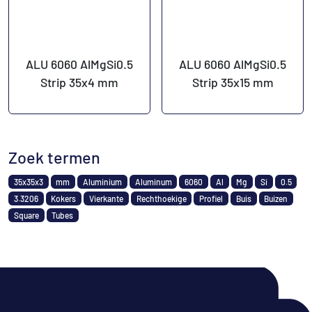
ALU 6060 AlMgSi0.5
ALU 6060 AlMgSi0.5
Strip 35x4 mm
Strip 35x15 mm
Zoek termen
35x35x3
mm
Aluminium
Aluminum
6060
Al
Mg
Si
0.5
3.3206
Kokers
Vierkante
Rechthoekige
Profiel
Buis
Buizen
Square
Tubes